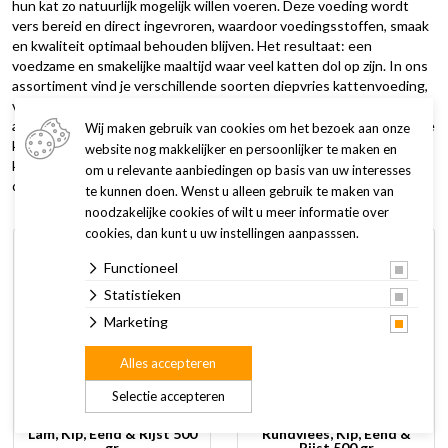
hun kat zo natuurlijk mogelijk willen voeren. Deze voeding wordt
vers bereid en direct ingevroren, waardoor voedingsstoffen, smaak
en kwaliteit optimaal behouden blijven. Het resultaat: een
voedzame en smakelijke maaltijd waar veel katten dol op zijn. In ons
assortiment vind je verschillende soorten diepvries kattenvoeding,
vaak samengesteld uit hoogwaardig vlees, organen en soms
aangevuld met groenten of supplementen. Ideaal voor wie de beste
Wij maken gebruik van cookies om het bezoek aan onze
kwaliteit voeding voor zijn kat wil. Ontdek ons aanbod diepvries
website nog makkelijker en persoonlijker te maken en
kattenvoeding en geef je kat een verse, natuurlijke maaltijd, elke
om u relevante aanbiedingen op basis van uw interesses
dag weer.
te kunnen doen. Wenst u alleen gebruik te maken van
noodzakelijke cookies of wilt u meer informatie over
cookies, dan kunt u uw instellingen aanpasssen.
Functioneel
Statistieken
Marketing
Alles accepteren
Selectie accepteren
Carnibest Kattenvoer
Carnibest Kattenvoer
Lam, Kip, Eend & Rijst 500
Rundvlees, Kip, Eend &
gr
Rijst 500 gr